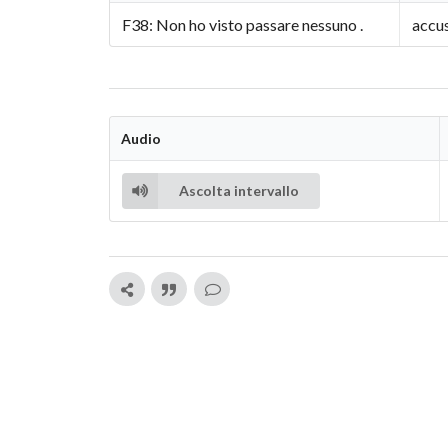
F38: Non ho visto passare nessuno .
accus
Audio
Ascolta intervallo