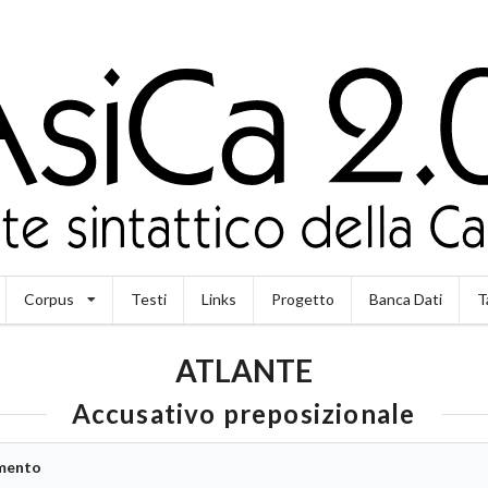
Corpus
Testi
Links
Progetto
Banca Dati
T
ATLANTE
Accusativo preposizionale
ento