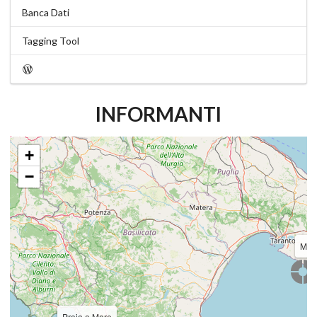
Banca Dati
Tagging Tool
INFORMANTI
+
−
Mar
Praia a Mare