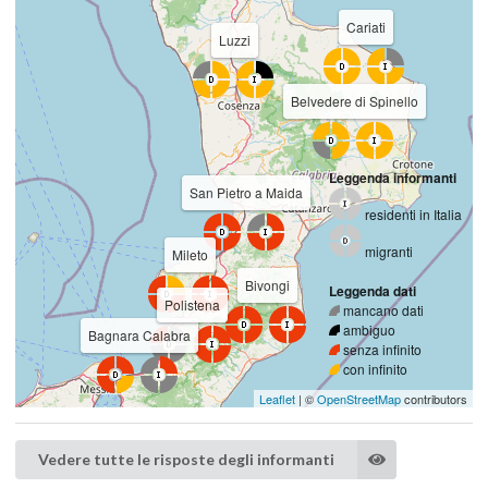
Cariati
Luzzi
Belvedere di Spinello
Leggenda informanti
San Pietro a Maida
residenti in Italia
migranti
Mileto
Bivongi
Leggenda dati
Polistena
mancano dati
ambiguo
Bagnara Calabra
senza infinito
con infinito
Leaflet
| ©
OpenStreetMap
contributors
Vedere tutte le risposte degli informanti